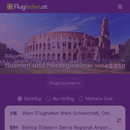
Billige Flüge
ab
Bosnien und Herzegowina
1.010
€
Flüge buchen
Rückflug
Nur Hinflug
Mehrere Ziele
Wien (Flughafen Wien Schwechat), Öste
VIE
rreich
Bishop (Eastern Sierra Regional Airport),
BIH