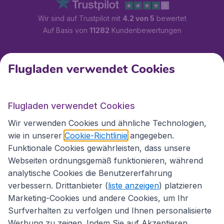
Wir sind auf Trustpilot mit
4.2 von 5
bewertet
Auf Basis von
11282
Kundenbewertungen
Kundenservice
Flugladen verwendet Cookies
Flugladen.at
Flugladen verwendet Cookies
Wir verwenden Cookies und ähnliche Technologien,
wie in unserer
Cookie-Richtlinie
angegeben.
Internationale Webseiten
Funktionale Cookies gewährleisten, dass unsere
Webseiten ordnungsgemäß funktionieren, während
analytische Cookies die Benutzererfahrung
verbessern. Drittanbieter (
liste anzeigen
) platzieren
Marketing-Cookies und andere Cookies, um Ihr
Surfverhalten zu verfolgen und Ihnen personalisierte
Werbung zu zeigen. Indem Sie auf Akzeptieren