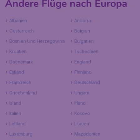
Andere Flüge nach Europa
Albanien
Andorra
Oesterreich
Belgien
Bosnien Und Herzegowina
Bulgarien
Kroatien
Tschechien
Daenemark
England
Estland
Finnland
Frankreich
Deutschland
Griechenland
Ungarn
Island
Irland
Italien
Kosovo
Lettland
Litauen
Luxemburg
Mazedonien