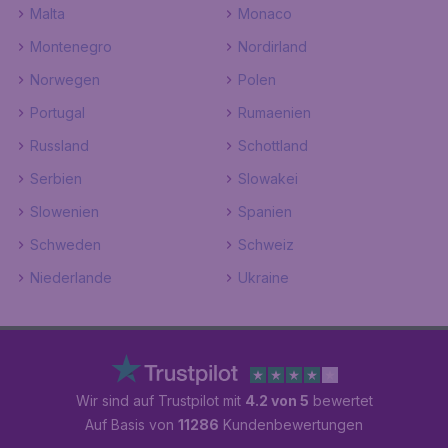
Malta
Monaco
Montenegro
Nordirland
Norwegen
Polen
Portugal
Rumaenien
Russland
Schottland
Serbien
Slowakei
Slowenien
Spanien
Schweden
Schweiz
Niederlande
Ukraine
Wir sind auf Trustpilot mit
4.2 von 5
bewertet
Auf Basis von
11286
Kundenbewertungen