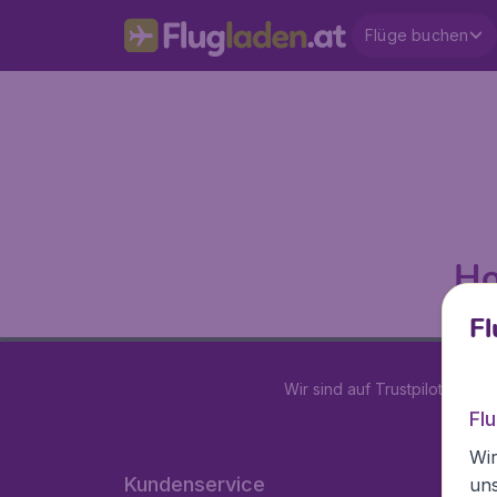
Flüge buchen
Ho
Fl
Wir sind auf Trustpilot mit
4.2
Fl
Wir
Kundenservice
un