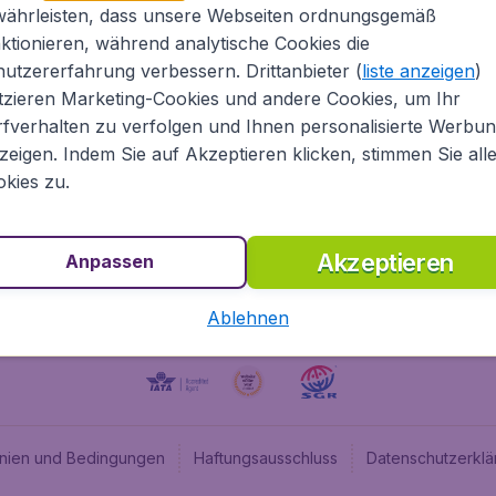
währleisten, dass unsere Webseiten ordnungsgemäß
Über Flugladen.at
Cheap
ktionieren, während analytische Cookies die
Rechtliche Informationen
Budge
utzererfahrung verbessern. Drittanbieter (
liste anzeigen
)
Impressum
Flugl
tzieren Marketing-Cookies und andere Cookies, um Ihr
fverhalten zu verfolgen und Ihnen personalisierte Werbu
Partnerprogramm
Budge
zeigen. Indem Sie auf Akzeptieren klicken, stimmen Sie all
Stellenangebote
Budge
kies zu.
Budget
Akzeptieren
Anpassen
Ablehnen
linien und Bedingungen
Haftungsausschluss
Datenschutzerklä