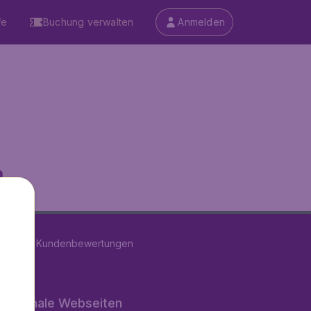
fe
Buchung verwalten
Anmelden
...
on
11277
Kundenbewertungen
rnationale Webseiten