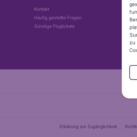
ge
Kontakt
fun
Häufig gestellte Fragen
Ben
Günstige Flugtickets
pla
Sur
zu 
Coo
Erklärung zur Zugänglichkeit
Richt