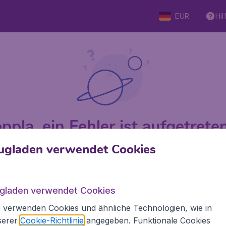
EUR
Hil
ppla, ein Fehler ist aufgetreten 
ugladen verwendet Cookies
 von 5
bewertet
Auf Basis v
ugladen verwendet Cookies
 verwenden Cookies und ähnliche Technologien, wie in
Flugladen.at
Inte
serer
Cookie-Richtlinie
angegeben. Funktionale Cookies