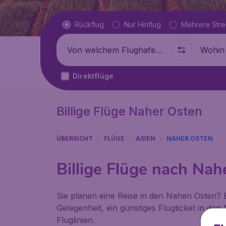
Flugtyp
Rückflug
Nur Hinflug
Mehrere Str
Abflug von
Wohin
Direktflüge
Billige Flüge Naher Osten
ÜBERSICHT
FLÜGE
ASIEN
NAHER OSTEN
Billige Flüge nach Nah
Sie planen eine Reise in den Nahen Osten? Bi
Gelegenheit, ein günstiges Flugticket in d
Fluglinien.