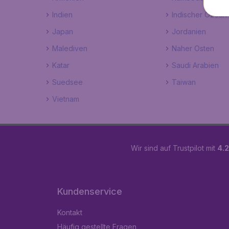
Indien
Indischer Ozean
Japan
Jordanien
Malediven
Naher Osten
Katar
Saudi Arabien
Suedsee
Taiwan
Vietnam
Wir sind auf Trustpilot mit
4.2
Kundenservice
Kontakt
Häufig gestellte Fragen