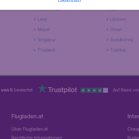
Indonesien
Iran
Laos
Libanon
Nepal
Oman
Singapur
Suedkorea
Thailand
Tuerkei
 von 5
bewertet
Auf Basis v
Flugladen.at
Inte
Über Flugladen.at
Cheap
Rechtliche Informationen
Budge