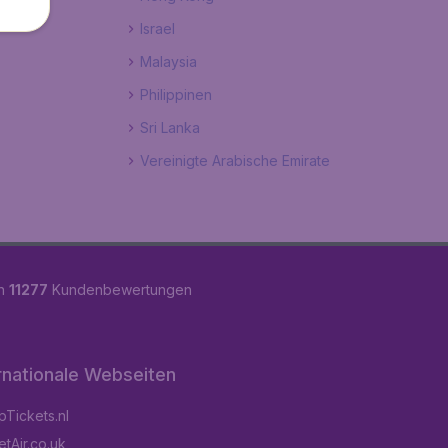
Israel
Malaysia
Philippinen
Sri Lanka
Vereinigte Arabische Emirate
on
11277
Kundenbewertungen
rnationale Webseiten
Tickets.nl
tAir.co.uk