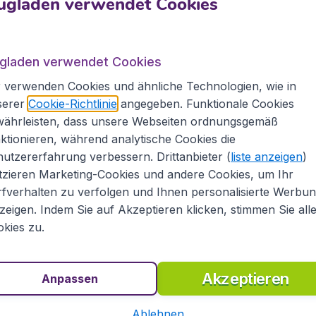
ugladen verwendet Cookies
mit Flugladen.at
ugladen verwendet Cookies
n Osten. Beachten Sie unser umfangreiches Angebot an Flüg
laden.at bietet Ihnen eine große Auswahl an Flugpreisen von
 verwenden Cookies und ähnliche Technologien, wie in
er auch von vielen Linienfluggesellschaften wie z.B. Austri
serer
Cookie-Richtlinie
angegeben. Funktionale Cookies
ealtime und in einem Überblick unsere günstigsten Flugpr
währleisten, dass unsere Webseiten ordnungsgemäß
 buchen. Mit Flugladen.at machen Sie mehr aus Ihrem Rei
ktionieren, während analytische Cookies die
utzererfahrung verbessern. Drittanbieter (
liste anzeigen
)
ugtickets
tzieren Marketing-Cookies und andere Cookies, um Ihr
fverhalten zu verfolgen und Ihnen personalisierte Werbu
ge Flüge, sondern auch günstige Hotels und Mietwagen im N
zeigen. Indem Sie auf Akzeptieren klicken, stimmen Sie all
elfen Ihnen, wenn gewünscht, bei der Buchung oder Zahlun
kies zu.
n
Akzeptieren
Anpassen
China
Ablehnen
Zypern