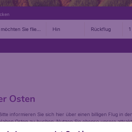
ecken
Hin
Rückflug
1
er Osten
tte informieren Sie sich hier über einen billigen Flug in d
en Nahen Osten zu buchen. Nutzen Sie ebenso unsere attrak