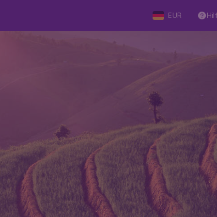
EUR
Hil