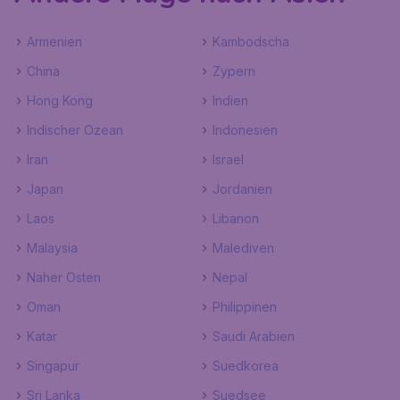
Armenien
Kambodscha
China
Zypern
Hong Kong
Indien
Indischer Ozean
Indonesien
Iran
Israel
Japan
Jordanien
Laos
Libanon
Malaysia
Malediven
Naher Osten
Nepal
Oman
Philippinen
Katar
Saudi Arabien
Singapur
Suedkorea
Sri Lanka
Suedsee