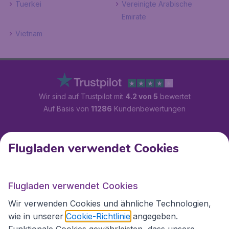
Tuerkei
Vereinigte Arabische
Emirate
Vietnam
Wir sind auf Trustpilot mit
4.2 von 5
bewertet
Auf Basis von
11286
Kundenbewertungen
Kundenservice
Flugladen verwendet Cookies
Flugladen.at
Flugladen verwendet Cookies
Wir verwenden Cookies und ähnliche Technologien,
wie in unserer
Cookie-Richtlinie
angegeben.
Internationale Webseiten