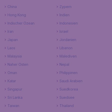
China
Zypern
Hong Kong
Indien
Indischer Ozean
Indonesien
Iran
Israel
Japan
Jordanien
Laos
Libanon
Malaysia
Malediven
Naher Osten
Nepal
Oman
Philippinen
Katar
Saudi Arabien
Singapur
Suedkorea
Sri Lanka
Suedsee
Taiwan
Thailand