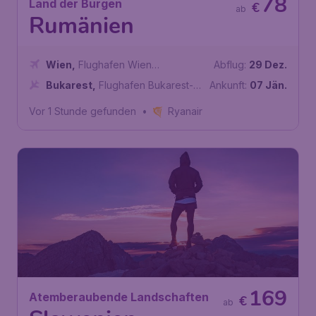
78
Land der Burgen
€
ab
Rumänien
Wien
,
Flughafen Wien
Abflug:
29 Dez.
Schwechat
Bukarest
,
Flughafen Bukarest-
Ankunft:
07 Jän.
Otopeni
Vor 1 Stunde gefunden
•
Ryanair
169
Atemberaubende Landschaften
€
ab