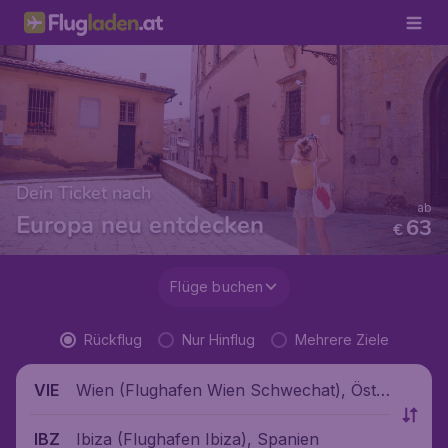
Dein Ticket nach
ab
Europa neu entdecken
63
€
Flüge buchen
Rückflug
Nur Hinflug
Mehrere Ziele
Wien (Flughafen Wien Schwechat), Öste
VIE
rreich
Ibiza (Flughafen Ibiza), Spanien
IBZ