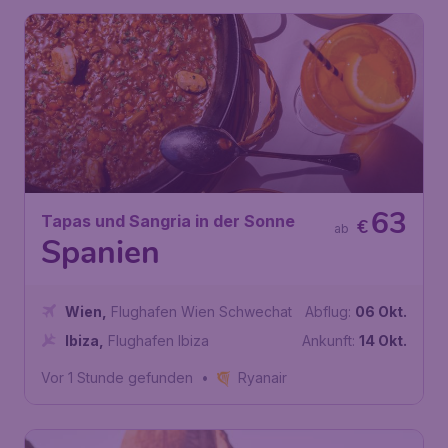
63
Tapas und Sangria in der Sonne
€
ab
Spanien
Wien
,
Flughafen Wien Schwechat
Abflug:
06 Okt.
Ibiza
,
Flughafen Ibiza
Ankunft:
14 Okt.
Vor 1 Stunde gefunden
•
Ryanair