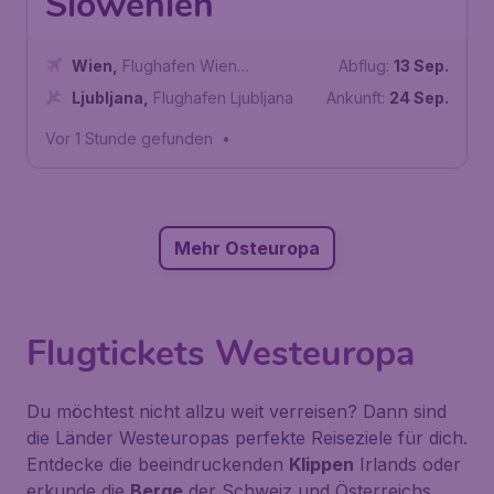
Slowenien
Wien
,
Flughafen Wien
Abflug:
13 Sep.
Schwechat
Ljubljana
,
Flughafen Ljubljana
Ankunft:
24 Sep.
Vor 1 Stunde gefunden
•
Mehr Osteuropa
Flugtickets Westeuropa
Du möchtest nicht allzu weit verreisen? Dann sind
die Länder Westeuropas perfekte Reiseziele für dich.
Entdecke die beeindruckenden
Klippen
Irlands oder
erkunde die
Berge
der Schweiz und Österreichs.