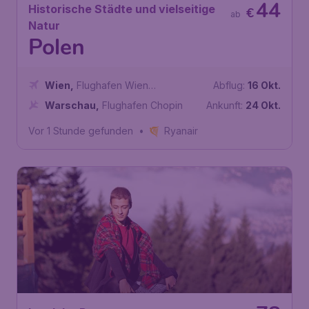
44
Historische Städte und vielseitige
€
ab
Natur
Polen
Wien
,
Flughafen Wien
Abflug:
16 Okt.
Schwechat
Warschau
,
Flughafen Chopin
Ankunft:
24 Okt.
Vor 1 Stunde gefunden
•
Ryanair