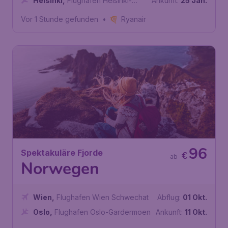
Helsinki
,
Flughafen Helsinki-
Ankunft:
25 Jän.
Vantaa
Vor 1 Stunde gefunden
•
Ryanair
96
Spektakuläre Fjorde
€
ab
Norwegen
Wien
,
Flughafen Wien Schwechat
Abflug:
01 Okt.
Oslo
,
Flughafen Oslo-Gardermoen
Ankunft:
11 Okt.