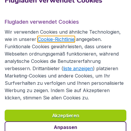
Flugladen verwendet Cookies
Flugladen.at
Flugladen verwendet Cookies
Wir verwenden Cookies und ähnliche Technologien,
wie in unserer
Cookie-Richtlinie
angegeben.
Internationale Webseiten
Funktionale Cookies gewährleisten, dass unsere
Webseiten ordnungsgemäß funktionieren, während
analytische Cookies die Benutzererfahrung
verbessern. Drittanbieter (
liste anzeigen
) platzieren
Marketing-Cookies und andere Cookies, um Ihr
Surfverhalten zu verfolgen und Ihnen personalisierte
Werbung zu zeigen. Indem Sie auf Akzeptieren
klicken, stimmen Sie allen Cookies zu.
Erklärung zur Zugänglichkeit
Richtlinien und Bedingungen
Haftungsausschluss
Akzeptieren
Datenschutzerklärung
Cookies
Copyright © 2026
Anpassen